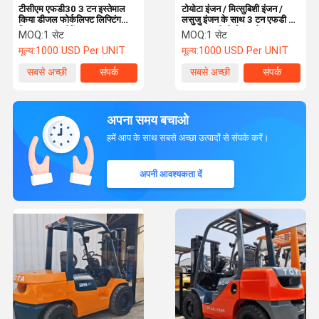
टीसीएम एफडी30 3 टन इस्तेमाल
टोयोटा इंजन / मित्सुबिशी इंजन /
किया डीजल फोर्कलिफ्ट लिफ्टिंग
लसुजु इंजन के साथ 3 टन एफडी 30
लिफ्ट ट्रक मशीनें 5t 3t 4.5t
जापानी एलपीजी सेकंड हैंड
MOQ:
1 सेट
MOQ:
1 सेट
कोमात्सु टीसीएम
फोर्कलिफ्ट
मूल्य:
1000 USD Per UNIT
मूल्य:
1000 USD Per UNIT
सबसे अच्छी
संपर्क
सबसे अच्छी
संपर्क
कीमत
कीमत
अपना समय बचाओ
हमें आप के साथ सबसे अच्छा उत्पादों से संपर्क करें।
अपनी आवश्यकता दें