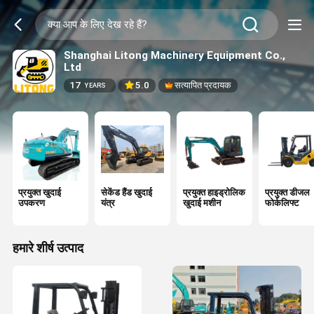
Shanghai Litong Machinery Equipment Co.,
Ltd
17
5.0
सत्यापित प्रदायक
YEARS
प्रयुक्त खुदाई
सेकेंड हैंड खुदाई
प्रयुक्त हाइड्रोलिक
प्रयुक्त डीजल
उपकरण
यंत्र
खुदाई मशीन
फोर्कलिफ्ट
हमारे शीर्ष उत्पाद