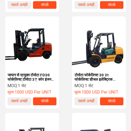
सबसे अच्छी
संपर्क
सबसे अच्छी
संपर्क
कीमत
कीमत
जापान से प्रयुक्त टोयोटा FD30
टोयोटा फोर्कलिफ्ट 30 3t
फोर्कलिफ्ट टोयोटा 3T कोर इंजन
फोर्कलिफ्ट डीजल इलेक्ट्रिक
और गियर गियरबॉक्स के साथ
कोमात्सु 2.5टन 3टन 3.5t 4t 5t
MOQ:
1 सेट
MOQ:
1 सेट
16t 30 पीला हरा
मूल्य:
1000 USD Per UNIT
मूल्य:
1000 USD Per UNIT
सबसे अच्छी
संपर्क
सबसे अच्छी
संपर्क
कीमत
कीमत
होम
उत्पाद
वीडियो
हमारे बारे में