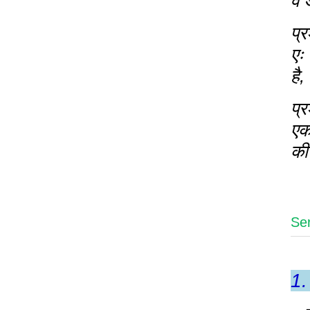
वे
प्र
एः
है
प्र
एक
की
Se
1. 