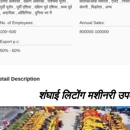
उत्तरी अमेरिका , दक्षिण अमेरिका , पश्चिमी यूरोप ,
वितरक/थोक व्यापारी , एजेंट , निर्यात
पूर्वी यूरोप , पूर्वी एशिया , दक्षिण पूर्व एशिया , मध्य पूर्व
कंपनी , विक्रेता , अन्य
, अफ्रीका , ओशिनिया , दुनिया भर में
No. of Employees:
Annual Sales:
100~500
800000-100000
Export p.c:
50% - 60%
etail Description
शंघाई लिटोंग मशीनरी उ