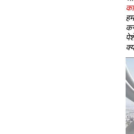
का
हम
कर
पे
क्