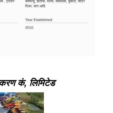
क , ट्रेडिंग
कोमात्सु, हिताची, वोल्वो, कोबेलको, कुबोटा, कार्टर
पिलर, सान आदि
Year Established:
2010
पकरण कं, लिमिटेड