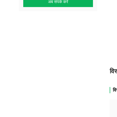
अब संपर्क करें
विस
वि