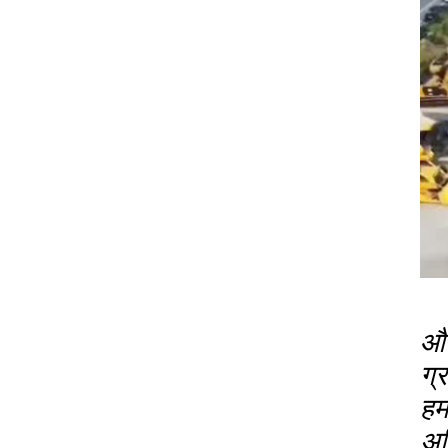
और
ग्र
हम 
अध