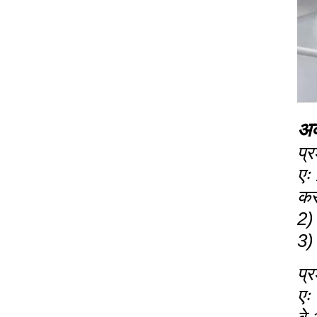
अक
प्
एः
कर
2)
3) 
प्र
एः 